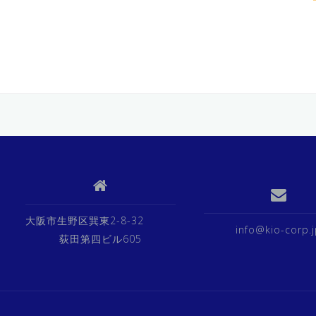
大阪市生野区巽東2-8-32
info@kio-corp.
荻田第四ビル605