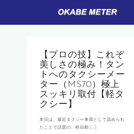
コ
ン
テ
ン
ツ
へ
ス
【プロの技】これぞ
キ
美しさの極み！タン
ッ
トへのタクシーメー
プ
ター（MS70）極上
スッキリ取付【軽タ
クシー】
本日は、最近タクシー車両として認められ
たことで話題の、軽自動 […]