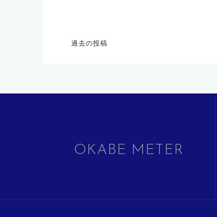
投
過去の投稿
稿
ナ
ビ
ゲ
ー
シ
OKABE METER
ョ
ン