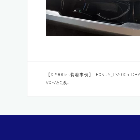
投
【XP900es装着事例】LEXSUS_LS500h-DBA
VXFA50系-
稿
ナ
ビ
ゲ
ー
シ