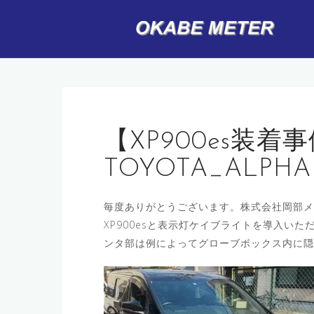
コ
ン
テ
ン
ツ
へ
ス
キ
【XP900es装着
ッ
TOYOTA_ALPHA
プ
毎度ありがとうございます。株式会社岡部メ
XP900esと表示灯ケイブライトを導入い
ンタ部は例によってグローブボックス内に隠